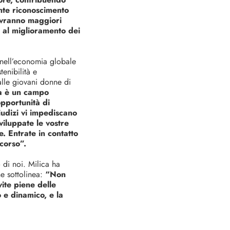
nte riconoscimento
 avranno maggiori
e al miglioramento dei
 nell’economia globale
tenibilità e
alle giovani donne di
ca è un campo
pportunità di
iudizi vi impediscano
viluppate le vostre
. Entrate in contatto
corso”.
 di noi. Milica ha
ne sottolinea:
“Non
ite piene delle
o e dinamico, e la