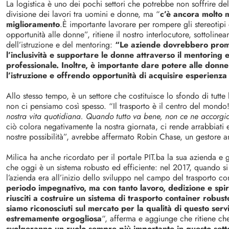
La logistica è uno dei pochi settori che potrebbe non soffrire del
divisione dei lavori tra uomini e donne, ma “
c’è ancora molto 
miglioramento
.È importante lavorare per rompere gli stereotipi 
opportunità alle donne”, ritiene il nostro interlocutore, sottoline
dell’istruzione e del mentoring:
“Le aziende dovrebbero prom
l’inclusività e supportare le donne attraverso il mentoring e
professionale. Inoltre, è importante dare potere alle donne
l’istruzione e offrendo opportunità di acquisire esperienza 
Allo stesso tempo, è un settore che costituisce lo sfondo di tutte l
non ci pensiamo così spesso. “Il trasporto è il centro del mondo
nostra vita quotidiana. Quando tutto va bene, non ce ne accorg
ciò colora negativamente la nostra giornata, ci rende arrabbiati 
nostre possibilità”, avrebbe affermato Robin Chase, un gestore a
Milica ha anche ricordato per il portale PIT.ba la sua azienda e gl
che oggi è un sistema robusto ed efficiente: nel 2017, quando si 
l’azienda era all’inizio dello sviluppo nel campo del trasporto co
periodo impegnativo, ma con tanto lavoro, dedizione e spir
riusciti a costruire un sistema di trasporto container robust
siamo riconosciuti sul mercato per la qualità di questo servi
estremamente orgogliosa
“, afferma e aggiunge che ritiene ch
svolgeranno un ruolo sempre più importante in questo sett