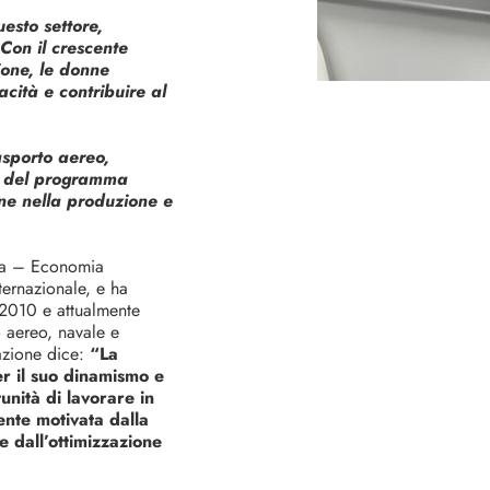
esto settore,
Con il crescente
ione, le donne
cità e contribuire al
asporto aereo,
te del programma
nne nella produzione e
mia – Economia
ernazionale, e ha
l 2010 e attualmente
o aereo, navale e
azione dice:
“La
er il suo dinamismo e
unità di lavorare in
ente motivata dalla
e dall’ottimizzazione