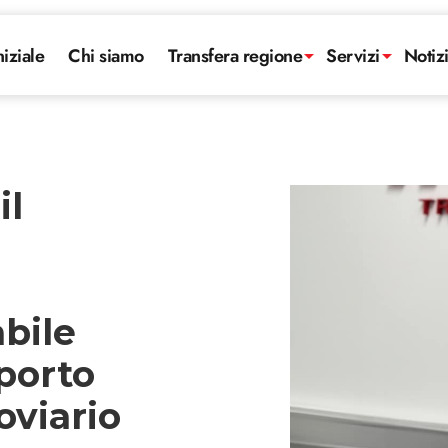
niziale
Chi siamo
Transfera regione
Servizi
Notiz
il
abile
sporto
oviario