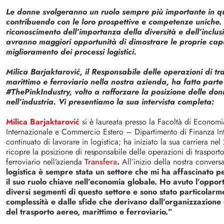
Le donne svolgeranno un ruolo sempre più importante in qu
contribuendo con le loro prospettive e competenze uniche. 
riconoscimento dell’importanza della diversità e dell’inclus
avranno maggiori opportunità di dimostrare le proprie capa
miglioramento dei processi logistici.
Milica Barjaktarović, il Responsabile delle operazioni di tr
marittimo e ferroviario nella nostra azienda, ha fatto par
#ThePinkIndustry, volto a rafforzare la posizione delle do
nell’industria. Vi presentiamo la sua intervista completa:
Milica Barjaktarović
si è laureata presso la Facoltà di Econo
Internazionale e Commercio Estero – Dipartimento di Finanza Int
continuato di lavorare in logistica; ha iniziato la sua carriera ne
ricopre la posizione di responsabile delle operazioni di trasport
ferroviario nell’azienda
Transfera
.
All’inizio della nostra convers
logistica è sempre stata un settore che mi ha affascinato p
il suo ruolo chiave nell’economia globale. Ho avuto l’opport
diversi segmenti di questo settore e sono stato particolarm
complessità e dalle sfide che derivano dall’organizzazione 
del trasporto aereo, marittimo e ferroviario.”