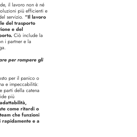
de, il lavoro non è né
oluzioni più efficienti e
el servizio.
“Il lavoro
e del trasporto
tione e del
sporto.
Ciò include la
n i partner e la
ga.
are per rompere gli
sto per il panico o
lma e impeccabilità:
e parti della catena
fide più
adattabilità,
ste come ritardi o
 team che funzioni
i rapidamente e a