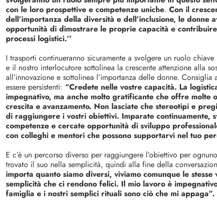
con le loro prospettive e competenze uniche
.
Con il cresce
dell’importanza della diversità e dell’inclusione, le donne
opportunità di dimostrare le proprie capacità e contribuir
processi logistici.’’
I trasporti continueranno sicuramente a svolgere un ruolo chiave
e il nostro interlocutore sottolinea la crescente attenzione alla sos
all’innovazione e sottolinea l’importanza delle donne. Consiglia 
essere persistenti:
“Credete nelle vostre capacità. La logisti
impegnativo, ma anche molto gratificante che offre molte o
crescita e avanzamento. Non lasciate che stereotipi e preg
di raggiungere i vostri obiettivi. Imparate continuamente, s
competenze e cercate opportunità di sviluppo professionale
con colleghi e mentori che possono supportarvi nel tuo per
E c’è un percorso diverso per raggiungere l’obiettivo per ognuno
trovato il suo nella semplicità, quindi alla fine della conversazio
importa quanto siamo diversi, viviamo comunque le stesse v
semplicità che ci rendono felici. Il mio lavoro è impegnativ
famiglia e i nostri semplici rituali sono ciò che mi appaga”.