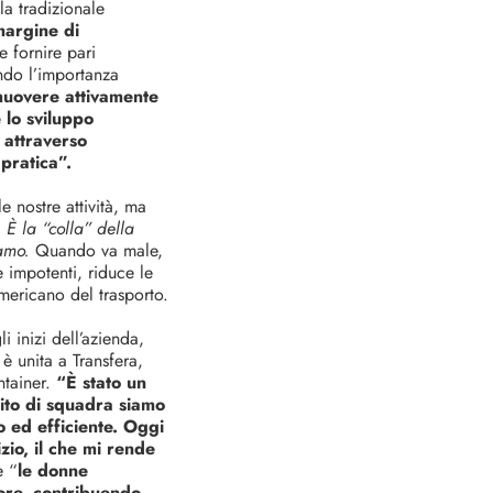
la tradizionale
margine di
e fornire pari
ando l’importanza
uovere attivamente
 lo sviluppo
 attraverso
pratica”.
e nostre attività, ma
!
È la “colla” della
iamo.
Quando va male,
e impotenti, riduce le
mericano del trasporto.
i inizi dell’azienda,
è unita a Transfera,
ntainer.
“È stato un
ito di squadra siamo
o ed efficiente. Oggi
zio, il che mi rende
e “
le donne
ore, contribuendo