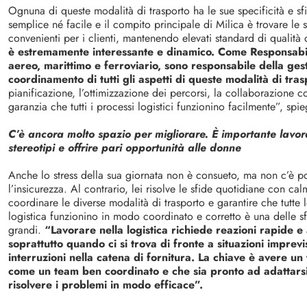
Ognuna di queste modalità di trasporto ha le sue specificità e sfi
semplice né facile e il compito principale di Milica è trovare le s
convenienti per i clienti, mantenendo elevati standard di qualità d
è estremamente interessante e dinamico. Come Responsabil
aereo, marittimo e ferroviario, sono responsabile della ges
coordinamento di tutti gli aspetti di queste modalità di tra
pianificazione, l’ottimizzazione dei percorsi, la collaborazione co
garanzia che tutti i processi logistici funzionino facilmente”, spie
C’è ancora molto spazio per migliorare. È importante lavor
stereotipi e offrire pari opportunità alle donne
Anche lo stress della sua giornata non è consueto, ma non c’è po
l’insicurezza. Al contrario, lei risolve le sfide quotidiane con ca
coordinare le diverse modalità di trasporto e garantire che tutte l
logistica funzionino in modo coordinato e corretto è una delle s
grandi.
“Lavorare nella logistica richiede reazioni rapide e 
soprattutto quando ci si trova di fronte a situazioni imprevi
interruzioni nella catena di fornitura. La chiave è avere un
come un team ben coordinato e che sia pronto ad adattars
risolvere i problemi in modo efficace”.