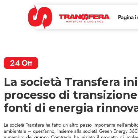
Pagina i
24
Ott
La società Transfera iniz
processo di transizione
fonti di energia rinnova
La società Transfera ha fatto un altro passo importante nell’ambit
ambientale – quest’anno, insieme alla società Green Energy 360,
e membro del gruppo Comtrade, ha iniziato il progetto di imple