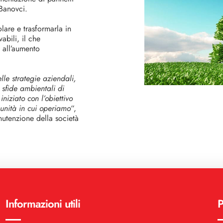
 Banovci.
olare e trasformarla in
abili, il che
e all’aumento
lle strategie aziendali,
e sfide ambientali di
niziato con l’obiettivo
munità in cui operiamo
“,
nutenzione della società
Informazioni utili
P