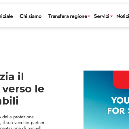
niziale
Chi siamo
Transfera regione
Servizi
Notiz
ia il
 verso le
bili
o della protezione
 il suo vecchio partner
mentazione di pannelli