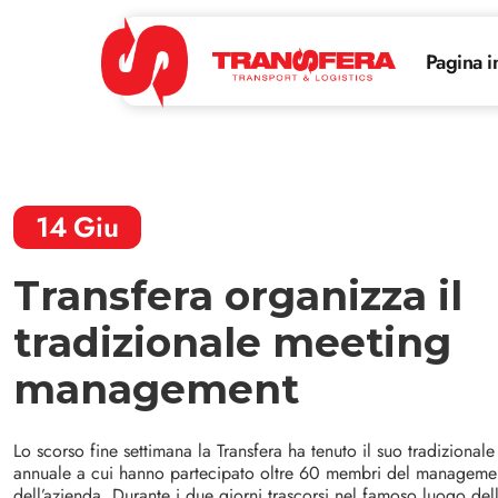
Pagina i
14
Giu
Transfera organizza il
tradizionale meeting
management
Lo scorso fine settimana la Transfera ha tenuto il suo tradizion
annuale a cui hanno partecipato oltre 60 membri del management 
dell’azienda. Durante i due giorni trascorsi nel famoso luogo dell