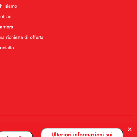
hi siamo
otizie
arriera
na richiesta di offerta
ontatto
.
.
504
Codice attività 5229
Numero di partita IVA 398034222
Ulteriori informazioni sui