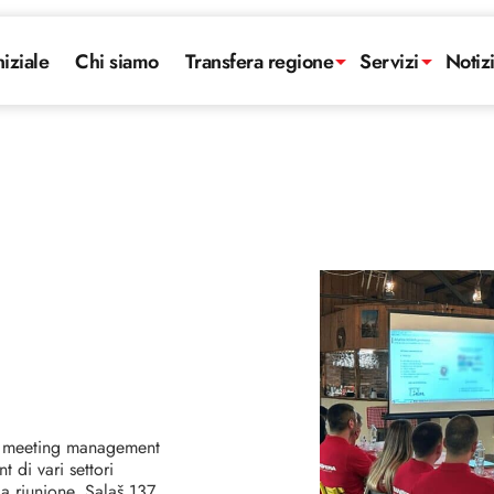
niziale
Chi siamo
Transfera regione
Servizi
Notiz
ale meeting management
di vari settori
a riunione, Salaš 137,