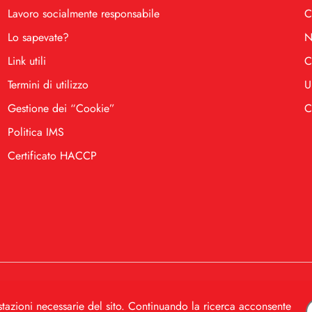
Lavoro socialmente responsabile
C
Lo sapevate?
N
Link utili
C
Termini di utilizzo
U
Gestione dei “Cookie”
C
Politica IMS
Certificato HACCP
.
PIB 102624972
MB 17456
estazioni necessarie del sito. Continuando la ricerca acconsente