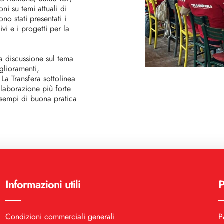
ni su temi attuali di
o stati presentati i
vi e i progetti per la
a discussione sul tema
iglioramenti,
a Transfera sottolinea
llaborazione più forte
esempi di buona pratica
Informazioni utili
P
Condizioni commerciali generali
P