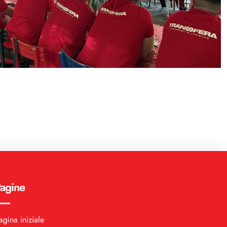
agine
agina iniziale