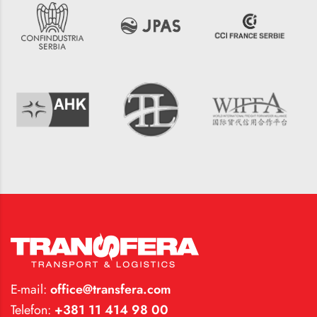
E-mail:
office@transfera.com
Telefon:
+381 11 414 98 00