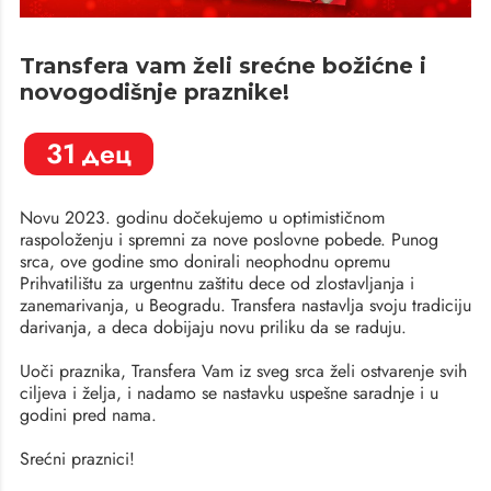
Transfera vam želi srećne božićne i
novogodišnje praznike!
31
дец
Novu 2023. godinu dočekujemo u optimističnom
raspoloženju i spremni za nove poslovne pobede. Punog
srca, ove godine smo donirali neophodnu opremu
Prihvatilištu za urgentnu zaštitu dece od zlostavljanja i
zanemarivanja, u Beogradu. Transfera nastavlja svoju tradiciju
darivanja, a deca dobijaju novu priliku da se raduju.
Uoči praznika, Transfera Vam iz sveg srca želi ostvarenje svih
ciljeva i želja, i nadamo se nastavku uspešne saradnje i u
godini pred nama.
Srećni praznici!